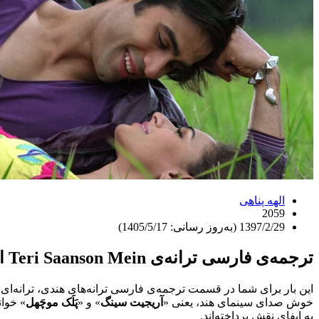
الهه پناهی
2059
1397/2/29 (به‌روز رسانی: 1405/5/17)
ترجمه‌ی فارسی ترانه‌ی Teri Saanson Mein از فیلم هندی Karle Pyaar Karle
این بار برای شما در قسمت ترجمه‌ی فارسی ترانه‌های هندی، ترانه‌ای 
خوش صدای سینمای هند، یعنی «
آریجیت سینگ
» و «
پَلَک موچَهل
» خوا
به ایفای نقش پرداخته‌اند.