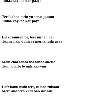
Judaa koyi na kar paaye
Teri bahon mein yu simat jaaoon
Judaa koyi na kar paye
Dil ki zameen pe, tere nishan hai
Tumse hain duniyaa meri khushravaa
Main chal rahaa tha tanha akelaa
Tum jo mile to mila karwan
Lafz banu main tere, tu ban zubaan
Mere andhero ki tu ban subaah