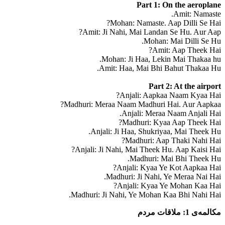
Part 1: On the aeroplane
Amit: Namaste.
Mohan: Namaste. Aap Dilli Se Hai?
Amit: Ji Nahi, Mai Landan Se Hu. Aur Aap?
Mohan: Mai Dilli Se Hu.
Amit: Aap Theek Hai?
Mohan: Ji Haa, Lekin Mai Thakaa hu.
Amit: Haa, Mai Bhi Bahut Thakaa Hu.
Part 2: At the airport
Anjali: Aapkaa Naam Kyaa Hai?
Madhuri: Meraa Naam Madhuri Hai. Aur Aapkaa?
Anjali: Meraa Naam Anjali Hai.
Madhuri: Kyaa Aap Theek Hai?
Anjali: Ji Haa, Shukriyaa, Mai Theek Hu.
Madhuri: Aap Thaki Nahi Hai?
Anjali: Ji Nahi, Mai Theek Hu. Aap Kaisi Hai?
Madhuri: Mai Bhi Theek Hu.
Anjali: Kyaa Ye Kot Aapkaa Hai?
Madhuri: Ji Nahi, Ye Meraa Nai Hai.
Anjali: Kyaa Ye Mohan Kaa Hai?
Madhuri: Ji Nahi, Ye Mohan Kaa Bhi Nahi Hai.
مکالمه‌ی 1: ملاقات مردم