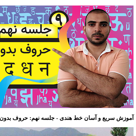
آموزش سریع و آسان خط هندی - جلسه نهم: حروف بدون صدا  ध न