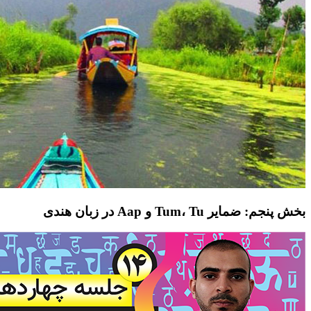
بخش پنجم: ضمایر Tum، Tu و Aap در زبان هندی