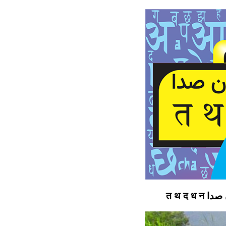
त थ द