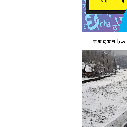
त थ द