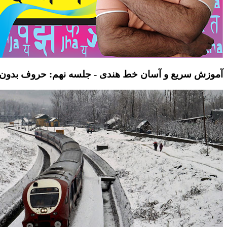
آموزش سریع و آسان خط هندی - جلسه نهم: حروف بدون صدا  ध न